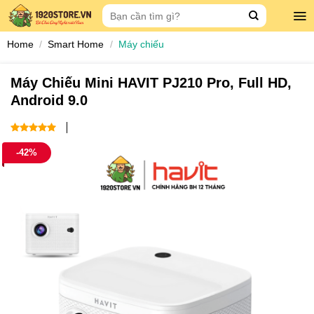
Skip
Search
to
for:
content
Home
/
Smart Home
/
Máy chiếu
Máy Chiếu Mini HAVIT PJ210 Pro, Full HD,
Android 9.0
5
out of 5
-42%