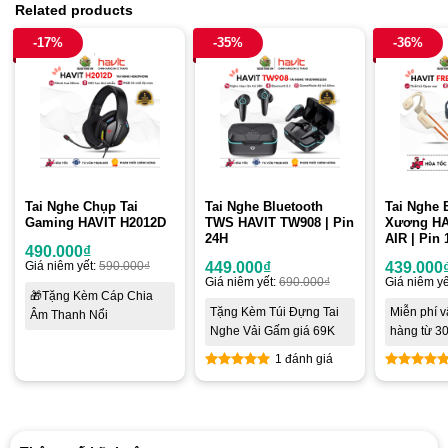
Related products
-17%
-35%
-36%
Tai Nghe Chụp Tai
Tai Nghe Bluetooth
Tai Nghe 
Gaming HAVIT H2012D
TWS HAVIT TW908 | Pin
Xương H
24H
AIR | Pin
490.000
₫
Giá niêm yết:
590.000
₫
449.000
₫
439.000
Giá niêm yết:
690.000
₫
Giá niêm yế
🎁Tặng Kèm Cáp Chia
Tặng Kèm Túi Đựng Tai
Miễn phí 
Âm Thanh Nổi
Nghe Vải Gấm giá 69K
hàng từ 3
1 đánh giá
5
out of 5
5
out of