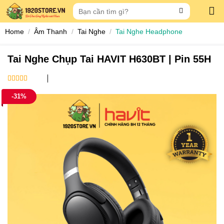
Skip
Search
to
for:
content
Home
/
Âm Thanh
/
Tai Nghe
/
Tai Nghe Headphone
Tai Nghe Chụp Tai HAVIT H630BT | Pin 55H
5
out of 5
-31%