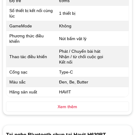
Độ trễ
69ms
Số thiết bị kết nối cùng
1 thiết bị
lúc
GameMode
Không
Phương thức điều
Nút bấm vật lý
khiển
Phát / Chuyển bài hát
Thao tác điều khiển
Nhận / từ chối cuộc gọi
Kết nối
Cổng sạc
Type-C
Màu sắc
Đen, Be, Butter
Hãng sản xuất
HAVIT
Xem thêm
Tai nghe Bluetooth chụp tai Havit H630BT