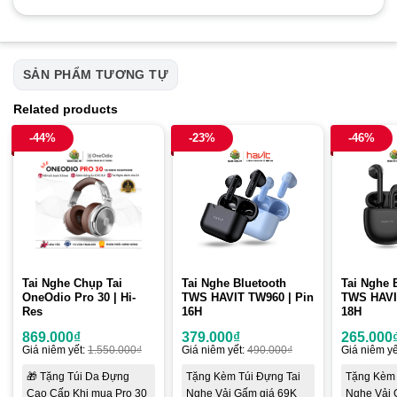
SẢN PHẨM TƯƠNG TỰ
Related products
-44%
-23%
-46%
Tai Nghe Chụp Tai
Tai Nghe Bluetooth
Tai Nghe 
OneOdio Pro 30 | Hi-
TWS HAVIT TW960 | Pin
TWS HAVI
Res
16H
18H
869.000
₫
379.000
₫
265.000
Giá niêm yết:
1.550.000
₫
Giá niêm yết:
490.000
₫
Giá niêm yế
🎁 Tặng Túi Da Đựng
Tặng Kèm Túi Đựng Tai
Tặng Kèm 
Cao Cấp Khi mua Pro 30
Nghe Vải Gấm giá 69K
Nghe Vải 