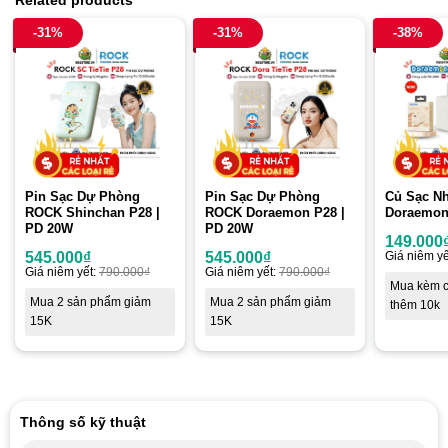
-31%
-31%
-38%
Pin Sạc Dự Phòng
Pin Sạc Dự Phòng
Củ Sạc N
ROCK Shinchan P28 |
ROCK Doraemon P28 |
Doraemon
PD 20W
PD 20W
149.000
545.000
₫
545.000
₫
Giá niêm yế
Giá niêm yết:
790.000
₫
Giá niêm yết:
790.000
₫
Mua kèm c
Mua 2 sản phẩm giảm
Mua 2 sản phẩm giảm
thêm 10k
15K
15K
Thông số kỹ thuật