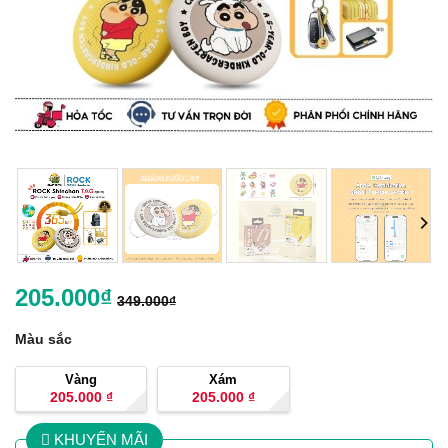
205.000
₫
349.000
₫
Màu sắc
Vàng
Xám
205.000
₫
205.000
₫
KHUYẾN MÃI