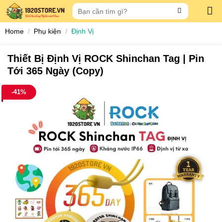
Skip
Search
to
for:
content
Home
/
Phụ kiện
/
Định Vị
Thiết Bị Định Vị ROCK Shinchan Tag | Pin
Tới 365 Ngày (Copy)
-41%