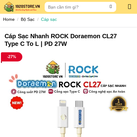
Skip
Search
to
for:
content
Home
/
Bộ Sạc
/
Cáp sạc
Cáp Sạc Nhanh ROCK Doraemon CL27
Type C To L | PD 27W
-27%