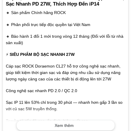
Sạc Nhanh PD 27W, Thích Hợp Đến iP14
🔸 Sản phẩm Chính hãng ROCK
🔸 Phân phối trực tiếp độc quyền tại Việt Nam
🔸 Bảo hành 1 đổi 1 mới trong vòng 12 tháng (Đối với lỗi từ nhà
sản xuất)
⚡
SIÊU PHẨM BỘ SẠC NHANH 27W
Cáp sạc ROCK Doraemon CL27 hỗ trợ công nghệ sạc nhanh,
giúp tiết kiệm thời gian sạc và đáp ứng nhu cầu sử dụng năng
lượng ngày càng cao của các thiết bị di động lên tới 27W
Công nghệ sạc nhanh PD 2.0 / QC 2.0
Sạc IP 11 lên 53% chỉ trong 30 phút — nhanh hơn gấp 3 lần so
với củ sạc 5W truyền thống.
Truyền tải tốc độ cao, ổn định, hiệu suất cao.
Xem thêm