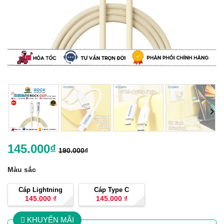
145.000
₫
190.000
₫
Màu sắc
Cáp Lightning
Cáp Type C
145.000
₫
145.000
₫
KHUYẾN MÃI