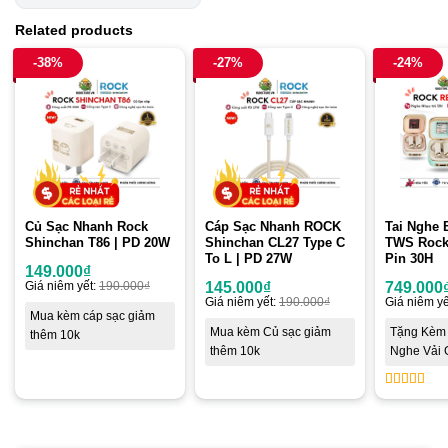
Related products
-38%
-27%
-24%
Củ Sạc Nhanh Rock
Cáp Sạc Nhanh ROCK
Tai Nghe 
Shinchan T86 | PD 20W
Shinchan CL27 Type C
TWS Rock 
To L | PD 27W
Pin 30H
149.000
₫
Giá niêm yết:
190.000
₫
145.000
₫
749.000
Giá niêm yết:
190.000
₫
Giá niêm yế
Mua kèm cáp sạc giảm
Mua kèm Củ sạc giảm
Tặng Kèm 
thêm 10k
thêm 10k
Nghe Vải 
5
out of 5