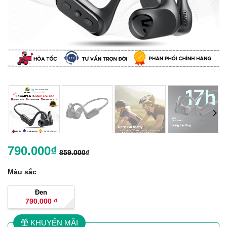
790.000
₫
859.000
₫
Màu sắc
Đen
790.000
₫
KHUYẾN MÃI