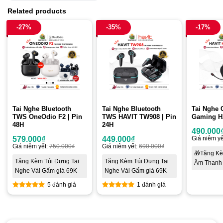
Related products
-27%
-35%
-17%
Tai Nghe Bluetooth
Tai Nghe Bluetooth
Tai Nghe 
TWS OneOdio F2 | Pin
TWS HAVIT TW908 | Pin
Gaming H
48H
24H
490.000
579.000
₫
449.000
₫
Giá niêm yế
Giá niêm yết:
750.000
₫
Giá niêm yết:
690.000
₫
🎁Tặng K
Tặng Kèm Túi Đựng Tai
Tặng Kèm Túi Đựng Tai
Âm Thanh
Nghe Vải Gấm giá 69K
Nghe Vải Gấm giá 69K
5 đánh giá
1 đánh giá
5
out of 5
5
out of 5