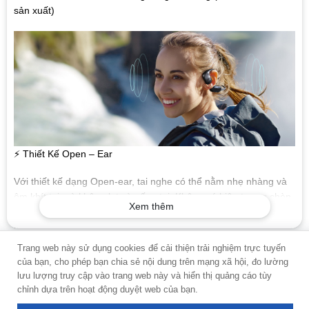
sản xuất)
⚡ Thiết Kế Open – Ear
Với thiết kế dạng Open-ear, tai nghe có thể nằm nhẹ nhàng và
ôm khít tai mà không lọt vào ống tai. Không có hiện tượng chèn
Xem thêm
ép vành tai, không gây tắc nghẽn ống tai và không gây đau hay
tổn thương thính giác. Bạn có thể vừa tập luyện, vừa tận hưởng
âm nhạc, vừa lắng nghe cuộc sống đang diễn ra xung quanh
Trang web này sử dụng cookies để cải thiện trải nghiệm trực tuyến
cùng tai nghe Bluetooth thể thao SoundPEATS RunFree Lite.
của bạn, cho phép bạn chia sẻ nội dung trên mạng xã hội, đo lường
lưu lượng truy cập vào trang web này và hiển thị quảng cáo tùy
⚡ Vừa Vặn, Nhẹ & An Toàn
chỉnh dựa trên hoạt động duyệt web của bạn.