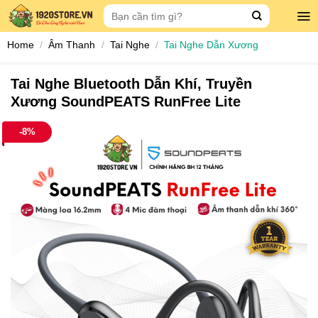
Skip
Search
to
for:
content
Home
/
Âm Thanh
/
Tai Nghe
/
Tai Nghe Dẫn Xương
Tai Nghe Bluetooth Dẫn Khí, Truyền
Xương SoundPEATS RunFree Lite
-8%