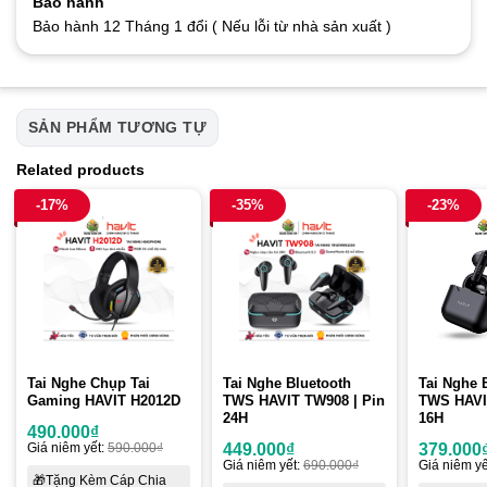
Bảo hành
Bảo hành 12 Tháng 1 đổi ( Nếu lỗi từ nhà sản xuất )
SẢN PHẨM TƯƠNG TỰ
Related products
-17%
-35%
-23%
Tai Nghe Chụp Tai
Tai Nghe Bluetooth
Tai Nghe 
Gaming HAVIT H2012D
TWS HAVIT TW908 | Pin
TWS HAVI
24H
16H
490.000
₫
Giá niêm yết:
590.000
₫
449.000
₫
379.000
Giá niêm yết:
690.000
₫
Giá niêm yế
🎁Tặng Kèm Cáp Chia