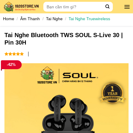
Skip
Search
to
for:
content
Home
/
Âm Thanh
/
Tai Nghe
/
Tai Nghe Truewireless
Tai Nghe Bluetooth TWS SOUL S-Live 30 |
Pin 30H
5
out of 5
-42%