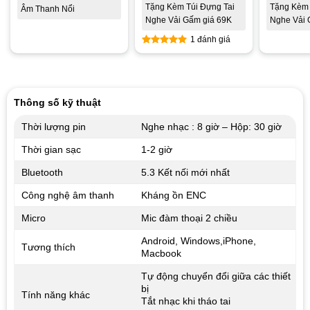
Tặng Kèm Túi Đựng Tai
Tặng Kèm 
Âm Thanh Nổi
Nghe Vải Gấm giá 69K
Nghe Vải 
1 đánh giá
5
out of 5
Thông số kỹ thuật
Thời lượng pin
Nghe nhạc : 8 giờ – Hộp: 30 giờ
Thời gian sạc
1-2 giờ
Bluetooth
5.3 Kết nối mới nhất
Công nghệ âm thanh
Kháng ồn ENC
Micro
Mic đàm thoại 2 chiều
Android, Windows,iPhone,
Tương thích
Macbook
Tự động chuyển đổi giữa các thiết
bị
Tính năng khác
Tắt nhạc khi tháo tai