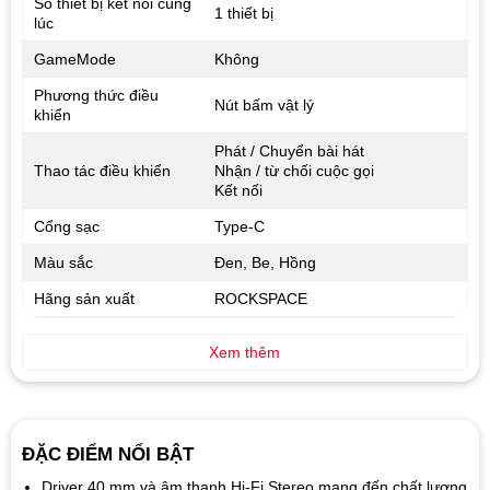
Số thiết bị kết nối cùng
1 thiết bị
lúc
GameMode
Không
Phương thức điều
Nút bấm vật lý
khiển
Phát / Chuyển bài hát
Thao tác điều khiển
Nhận / từ chối cuộc gọi
Kết nối
Cổng sạc
Type-C
Màu sắc
Đen, Be, Hồng
Hãng sản xuất
ROCKSPACE
Xem thêm
ĐẶC ĐIỂM NỔI BẬT
Driver 40 mm và âm thanh Hi-Fi Stereo mang đến chất lượng