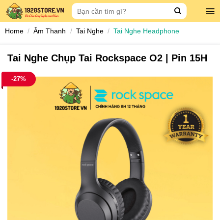
Skip
Search
to
for:
content
Home
/
Âm Thanh
/
Tai Nghe
/
Tai Nghe Headphone
Tai Nghe Chụp Tai Rockspace O2 | Pin 15H
-27%