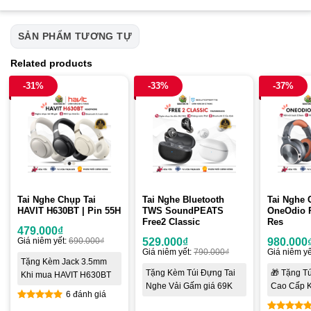
SẢN PHẨM TƯƠNG TỰ
Related products
-31%
-33%
-37%
Tai Nghe Chụp Tai
Tai Nghe Bluetooth
Tai Nghe 
HAVIT H630BT | Pin 55H
TWS SoundPEATS
OneOdio P
Free2 Classic
Res
479.000
₫
Giá niêm yết:
690.000
₫
529.000
₫
980.000
Giá niêm yết:
790.000
₫
Giá niêm yế
Tặng Kèm Jack 3.5mm
Tặng Kèm Túi Đựng Tai
🎁 Tặng T
Khi mua HAVIT H630BT
Nghe Vải Gấm giá 69K
Cao Cấp K
6 đánh giá
5
out of 5