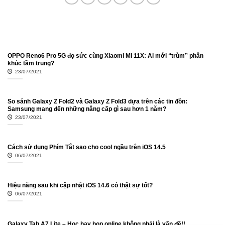
OPPO Reno6 Pro 5G đọ sức cùng Xiaomi Mi 11X: Ai mới “trùm” phân
khúc tầm trung?
23/07/2021
So sánh Galaxy Z Fold2 và Galaxy Z Fold3 dựa trên các tin đồn:
Samsung mang đến những nâng cấp gì sau hơn 1 năm?
23/07/2021
Cách sử dụng Phím Tắt sao cho cool ngầu trên iOS 14.5
06/07/2021
Hiệu năng sau khi cập nhật iOS 14.6 có thật sự tốt?
06/07/2021
Galaxy Tab A7 Lite – Học hay họp online không phải là vấn đề!!