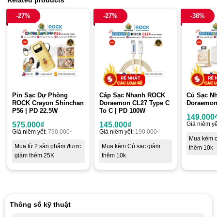
-27%
-27%
-38%
Pin Sạc Dự Phòng
Cáp Sạc Nhanh ROCK
Củ Sạc N
ROCK Crayon Shinchan
Doraemon CL27 Type C
Doraemon
P56 | PD 22.5W
To C | PD 100W
149.000
575.000
₫
145.000
₫
Giá niêm yế
Giá niêm yết:
790.000
₫
Giá niêm yết:
190.000
₫
Mua kèm c
Mua từ 2 sản phẩm được
Mua kèm Củ sạc giảm
thêm 10k
giảm thêm 25K
thêm 10k
Thông số kỹ thuật