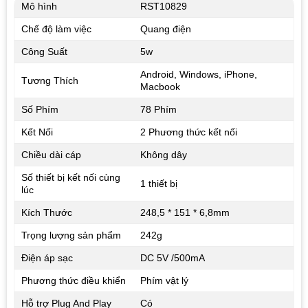
Mô hình
RST10829
Chế độ làm việc
Quang điện
Công Suất
5w
Android, Windows, iPhone,
Tương Thích
Macbook
Số Phím
78 Phím
Kết Nối
2 Phương thức kết nối
Chiều dài cáp
Không dây
Số thiết bị kết nối cùng
1 thiết bị
lúc
Kích Thước
248,5 * 151 * 6,8mm
Trọng lượng sản phẩm
242g
Điện áp sạc
DC 5V /500mA
Phương thức điều khiển
Phím vật lý
Hỗ trợ Plug And Play
Có