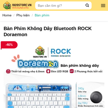
Skip
Search
to
for:
content
Home
/
Phụ kiện
/
Bàn phím
Bàn Phím Không Dây Bluetooth ROCK
Doraemon
-46%