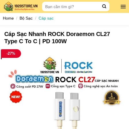
Skip
Search
to
for:
content
Home
/
Bộ Sạc
/
Cáp sạc
Cáp Sạc Nhanh ROCK Doraemon CL27
Type C To C | PD 100W
-27%