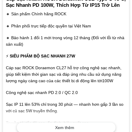
Sạc Nhanh PD 100W, Thích Hợp Từ IP15 Trở Lên
🔸 Sản phẩm Chính hãng ROCK
🔸 Phân phối trực tiếp độc quyền tại Việt Nam
🔸 Bảo hành 1 đổi 1 mới trong vòng 12 tháng (Đối với lỗi từ nhà
sản xuất)
⚡
SIÊU PHẨM BỘ SẠC NHANH 27W
Cáp sạc ROCK Doraemon CL27 hỗ trợ công nghệ sạc nhanh,
giúp tiết kiệm thời gian sạc và đáp ứng nhu cầu sử dụng năng
lượng ngày càng cao của các thiết bị di động lên tới100W
Công nghệ sạc nhanh PD 2.0 / QC 2.0
Sạc IP 11 lên 53% chỉ trong 30 phút — nhanh hơn gấp 3 lần so
với củ sạc 5W truyền thống.
Truyền tải tốc độ cao, ổn định, hiệu suất cao.
Xem thêm