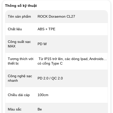
Thông số kỹ thuật
Tên sản phẩm
ROCK Doraemon CL27
Chất liệu
ABS + TPE
Công suất sạc
PD W
MAX
Tương thích với
Từ IP15 trở lên, các dòng Ipad, Androids…
thiết bị
có cổng Type C
Công nghệ sạc
PD 2.0 / QC 2.0
nhanh
Chiều dài cáp
100cm
Màu sắc
Be