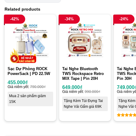
Related products
-42%
-34%
-24%
Sạc Dự Phòng ROCK
Tai Nghe Bluetooth
Tai Nghe 
PowerSack | PD 22.5W
TWS Rockspace Retro
TWS Rock 
MIX Tape | Pin 20H
Pin 30H
455.000
₫
Giá niêm yết:
790.000
₫
649.000
₫
749.000
Giá niêm yết:
990.000
₫
Giá niêm yế
Mua 2 sản phẩm giảm
Tặng Kèm Túi Đựng Tai
Tặng Kèm 
15K
Nghe Vải Gấm giá 69K
Nghe Vải 
5
out of