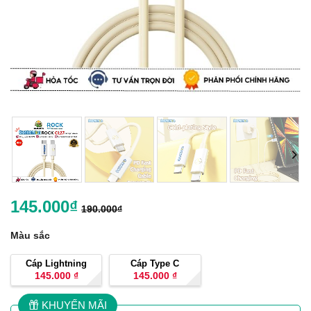
145.000
₫
190.000
₫
Màu sắc
Cáp Lightning
Cáp Type C
145.000
₫
145.000
₫
KHUYẾN MÃI