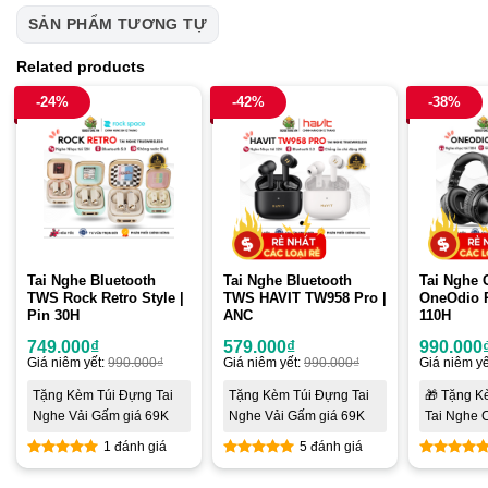
SẢN PHẨM TƯƠNG TỰ
Related products
-24%
-42%
-38%
Tai Nghe Bluetooth
Tai Nghe Bluetooth
Tai Nghe 
TWS Rock Retro Style |
TWS HAVIT TW958 Pro |
OneOdio P
Pin 30H
ANC
110H
749.000
₫
579.000
₫
990.000
Giá niêm yết:
990.000
₫
Giá niêm yết:
990.000
₫
Giá niêm yế
Tặng Kèm Túi Đựng Tai
Tặng Kèm Túi Đựng Tai
🎁 Tặng K
Nghe Vải Gấm giá 69K
Nghe Vải Gấm giá 69K
Tai Nghe 
1 đánh giá
5 đánh giá
5
out of 5
5
out of 5
5
out of