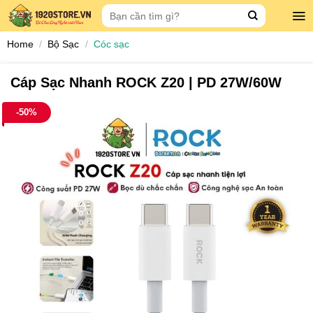
Skip
Search
to
for:
content
Home
/
Bộ Sạc
/
Cóc sạc
Cáp Sạc Nhanh ROCK Z20 | PD 27W/60W
-50%