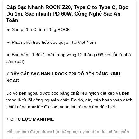
Cáp Sạc Nhanh ROCK Z20, Type C to Type C, Bọc
Dù 1m, Sạc nhanh PD 60W, Công Nghệ Sạc An
Toàn
🔸 Sản phẩm Chính hãng ROCK
🔸 Phân phối trực tiếp độc quyền tại Việt Nam
🔸 Bảo hành 1 đổi 1 mới trong vòng 12 tháng (Đối với lỗi từ nhà
sản xuất)
⚡
DÂY CÁP SẠC NANH ROCK Z20 ĐỘ BỀN ĐÁNG KINH
NGẠC
Do vỏ bên ngoài được bọc bằng chất liệu nylon dệt kép và bên
trong là từ lõi đồng nguyên chất. Do đó, dây cáp hoàn toàn cách
nhiệt cũng như tốc độ sạc mang lại trải nghiệm đặc biệt.
⚡
CHỊU LỰC MẠNH MẼ
Mỗi sợi cáp được được bện bằng sợi nylon dẻo dai, chắc chắn
và không sợ đứt.