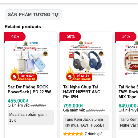
SẢN PHẨM TƯƠNG TỰ
Related products
-42%
-50%
-34%
Sạc Dự Phòng ROCK
Tai Nghe Chụp Tai
Tai Nghe 
PowerSack | PD 22.5W
HAVIT H655BT ANC |
TWS Rock
Pin 65H
MIX Tape 
455.000
₫
Giá niêm yết:
790.000
₫
799.000
₫
649.000
Giá niêm yết:
1.590.000
₫
Giá niêm yế
Mua 2 sản phẩm giảm
Tặng Kèm Jack 3.5mm
Tặng Kèm 
15K
Khi mua HAVIT H655BT
Nghe Vải 
7 đánh giá