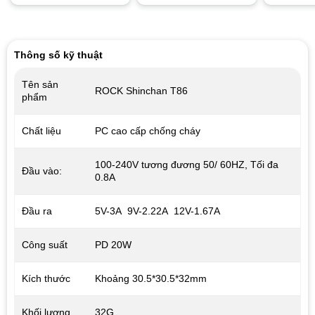
5
out of 5
Thông số kỹ thuật
Tên sản
ROCK Shinchan T86
phẩm
Chất liệu
PC cao cấp chống cháy
100-240V tương đương 50/ 60HZ, Tối đa
Đầu vào:
0.8A
Đầu ra
5V-3A 9V-2.22A 12V-1.67A
Công suất
PD 20W
Kích thước
Khoảng 30.5*30.5*32mm
Khối lượng
32G