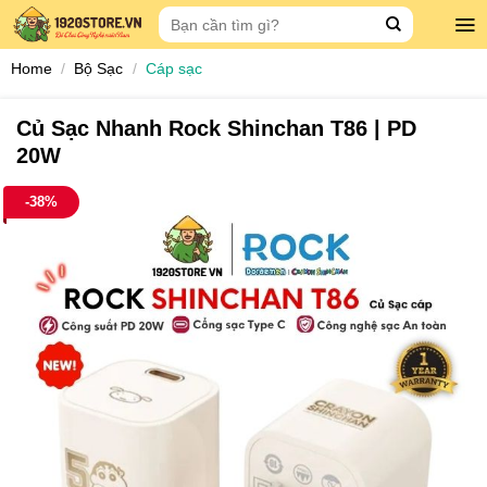
Skip
Search
to
for:
content
Home
/
Bộ Sạc
/
Cáp sạc
Củ Sạc Nhanh Rock Shinchan T86 | PD
20W
-38%