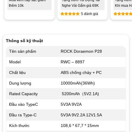
Mua kèm cáp sạc giảm
Tặng Kèm Túi Đựng Tai
Tặng Kèm
thêm 10k
Nghe Vải Gấm giá 69K
Khi mua 
5 đánh giá
5
out of 5
5
out of
Thông số kỹ thuật
Tên sản phẩm
ROCK Doraemon P28
Model
RWC – 8897
Chất liệu
ABS chống cháy + PC
Dung lượng
10000mAh(36Wh)
Rated Capacity
5200mAh（5V2.1A)
Đầu vào TypeC
5V3A 9V2A
Đầu ra Type-C
5V3A 9V2.2A 12V1.5A
Kích thước
108,6 * 67,7 * 15mm