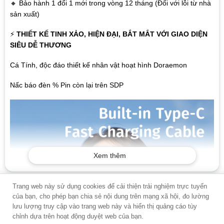
🔸 Bảo hành 1 đổi 1 mới trong vòng 12 tháng (Đối với lỗi từ nhà
sản xuất)
⚡
THIẾT KẾ TINH XẢO, HIỆN ĐẠI, BẮT MẮT VỚI GIAO DIỆN
SIÊU DỄ THƯƠNG
Cá Tính, độc đáo thiết kế nhân vật hoạt hình Doraemon
Nấc báo đèn % Pin còn lại trên SDP
Xem thêm
Trang web này sử dụng cookies để cải thiện trải nghiệm trực tuyến
của bạn, cho phép bạn chia sẻ nội dung trên mạng xã hội, đo lường
lưu lượng truy cập vào trang web này và hiển thị quảng cáo tùy
chỉnh dựa trên hoạt động duyệt web của bạn.