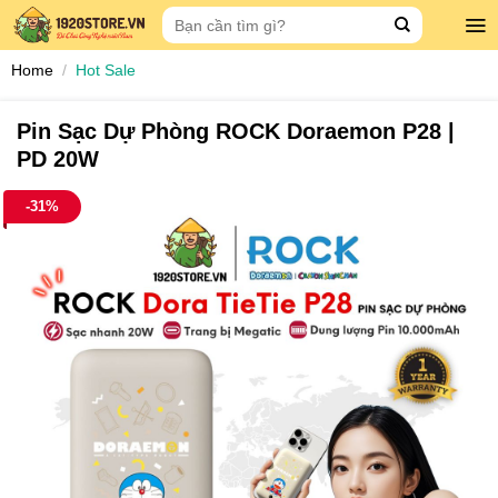
Skip
Search
to
for:
content
Home
/
Hot Sale
Pin Sạc Dự Phòng ROCK Doraemon P28 |
PD 20W
-31%