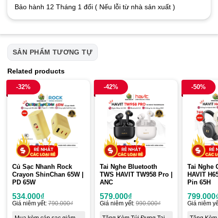
Bảo hành 12 Tháng 1 đổi ( Nếu lỗi từ nhà sản xuất )
SẢN PHẨM TƯƠNG TỰ
Related products
-32%
-42%
-50%
Củ Sạc Nhanh Rock
Tai Nghe Bluetooth
Tai Nghe 
Crayon ShinChan 65W |
TWS HAVIT TW958 Pro |
HAVIT H6
PD 65W
ANC
Pin 65H
534.000
₫
579.000
₫
799.000
Giá niêm yết:
790.000
₫
Giá niêm yết:
990.000
₫
Giá niêm yế