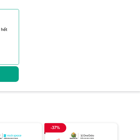
 hết
-37%