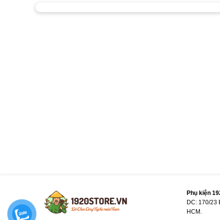
Phụ kiện 1
DC: 170/23 
HCM.