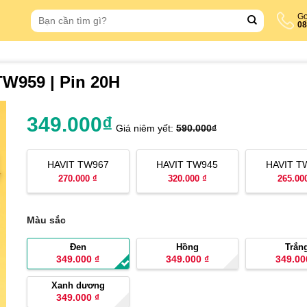
Search
Gọ
08
for:
W959 | Pin 20H
349.000
₫
Giá niêm yết:
590.000
₫
HAVIT TW967
HAVIT TW945
HAVIT T
270.000 ₫
320.000 ₫
265.00
Màu sắc
Đen
Hồng
Trắn
349.000
₫
349.000
₫
349.0
Xanh dương
349.000
₫