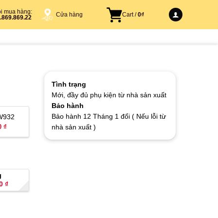
i mua hàng:
Cửa hàng
Cart /
0
₫
.869.869.22
Tình trạng
Mới, đầy đủ phụ kiện từ nhà sản xuất
Bảo hành
Bảo hành 12 Tháng 1 đổi ( Nếu lỗi từ
W932
0 ₫
nhà sản xuất )
g
00
₫