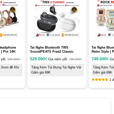
 Headphone
Tai Nghe Bluetooth TWS
Tai Nghe Blu
 | Pin 14H
SoundPEATS Free2 Classic
Retro Style | 
529.000
₫
749.000
₫
 yết:
590.000
₫
Giá niêm yết:
790.000
₫
Gi
3.5mm 🎁 Khi
Tặng Kèm Túi Đựng Tai Nghe Vải
Tặng Kèm Túi
Gấm giá 69K
Gấm giá 69K
1 đ
5
out of 5