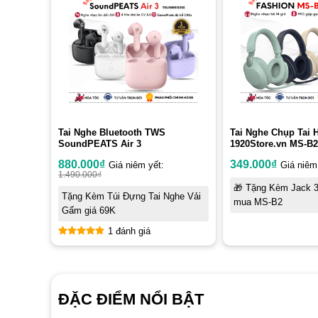
Tai Nghe Bluetooth TWS
Tai Nghe Chụp Tai
SoundPEATS Air 3
1920Store.vn MS-B2
880.000
₫
349.000
₫
Giá niêm yết:
Giá niêm
1.490.000
₫
🎁 Tặng Kèm Jack 
Tặng Kèm Túi Đựng Tai Nghe Vải
mua MS-B2
Gấm giá 69K
1 đánh giá
5
out of 5
ĐẶC ĐIỂM NỔI BẬT