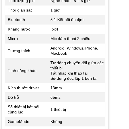
Thời lượng pin
Nghe nhạc : 5 – 6 giờ
Thời gian sạc
1 giờ
Bluetooth
5.1 Kết nối ổn định
Kháng nước
Ipx4
Micro
Mic đàm thoại 2 chiều
Android, Windows,iPhone,
Tương thích
Macbook
Tự động chuyển đổi giữa các
thiết bị
Tính năng khác
Tắt nhạc khi tháo tai
Sử dụng độc lập 1 bên tai
Kích thước driver
13mm
Độ trễ
65ms
Số thiết bị kết nối
1 thiết bị
cùng lúc
GameMode
Không