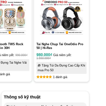
etooth TWS Rock
Tai Nghe Chụp Tai OneOdio Pro
Pin 30H
50 | Hi-Res
980.000
₫
á niêm yết:
990.000
₫
Giá niêm yết:
1.550.000
₫
 Đựng Tai Nghe Vải
🎁 Tặng Túi Da Đựng Cao Cấp Khi
mua Pro 50
ánh giá
1 đánh giá
5
out of 5
Thông số kỹ thuật