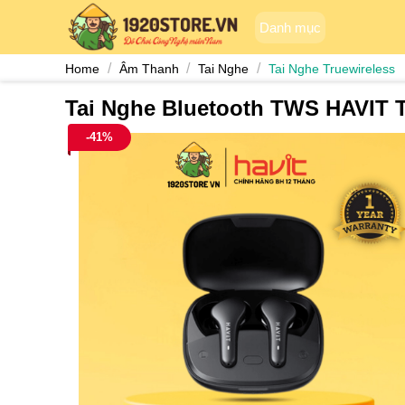
Skip
Danh mục
to
content
/
/
/
Home
Âm Thanh
Tai Nghe
Tai Nghe Truewireless
Tai Nghe Bluetooth TWS HAVIT T
-41%