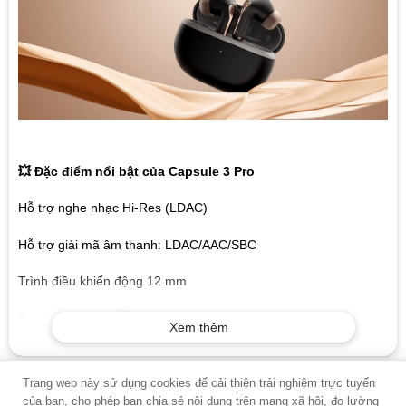
💥 Đặc điểm nổi bật của Capsule 3 Pro
Hỗ trợ nghe nhạc Hi-Res (LDAC)
Hỗ trợ giải mã âm thanh: LDAC/AAC/SBC
Trình điều khiển động 12 mm
6 micro hai bên, hỗ trợ chống ồn cuộc gọi
Xem thêm
Hỗ trợ Game Mode, độ trễ tối thiểu lên tới 70 ms
Trang web này sử dụng cookies để cải thiện trải nghiệm trực tuyến
Hybrid ANC có thể giảm tiếng ồn không mong muốn lên đến
của bạn, cho phép bạn chia sẻ nội dung trên mạng xã hội, đo lường