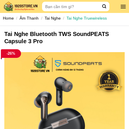
Skip
Search
to
for:
content
Home
/
Âm Thanh
/
Tai Nghe
/
Tai Nghe Truewireless
Tai Nghe Bluetooth TWS SoundPEATS
Capsule 3 Pro
-26%