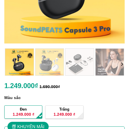
1.249.000
₫
1.690.000
₫
Màu sắc
Đen
Trắng
1.249.000
₫
1.249.000
₫
KHUYẾN MÃI