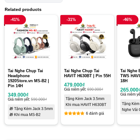
Related products
-41%
-31%
-46%
Tai Nghe Chụp Tai
Tai Nghe Chụp Tai
Tai Nghe 
Headphone
HAVIT H630BT | Pin 55H
TWS HAVI
1920Store.vn MS-B2 |
18H
479.000
₫
Pin 14H
Giá niêm yết:
690.000
₫
265.000
349.000
₫
Giá niêm yế
Tặng Kèm Jack 3.5mm
Giá niêm yết:
590.000
₫
Tặng Kèm 
Khi mua HAVIT H630BT
🎁 Tặng Kèm Jack 3.5mm
Nghe Vải 
6 đánh giá
🎁 Khi mua MS-B2
5
out of 5