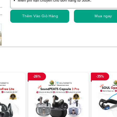
Miễn phí vận chuyển cho đơn hàng từ 300K.
Thêm Vào Giỏ Hàng
Mua ngay
-26%
-35%