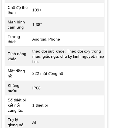
Chế độ thể
109+
thao
Màn hình
1,38″
cảm ứng
Tương
Android,iPhone
thích
theo dõi sức khoẻ: Theo dõi oxy trong
Tính năng
máu, giấc ngủ, chu kỳ kinh nguyệt, nhịp
khác
tim.
Mặt đồng
222 mặt đồng hồ
hồ
Kháng
IP68
nước
Số thiết bị
kết nối
1 thiết bị
cùng lúc
Trợ lý
AI
giọng nói