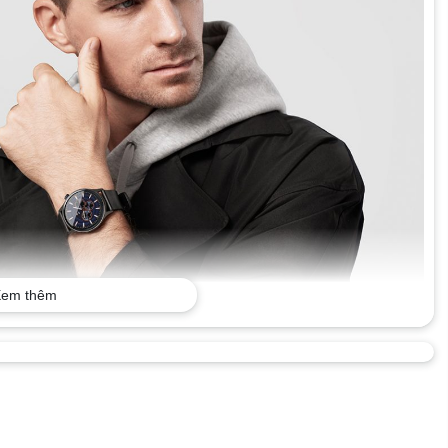
em thêm
ng minh SoundPEATS Watch 4