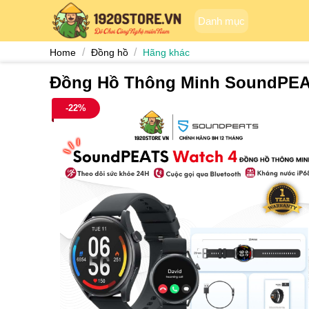
Skip
Danh mục
to
content
/
/
Home
Đồng hồ
Hãng khác
Đồng Hồ Thông Minh SoundPEAT
-22%