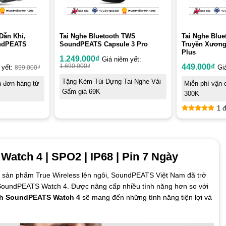
Dẫn Khí,
Tai Nghe Bluetooth TWS
Tai Nghe Blue
ndPEATS
SoundPEATS Capsule 3 Pro
Truyền Xương
Plus
1.249.000
₫
Giá niêm yết:
1.690.000
₫
449.000
₫
 yết:
859.000
₫
Gi
Tặng Kèm Túi Đựng Tai Nghe Vải
n đơn hàng từ
Miễn phí vận 
Gấm giá 69K
300K
1 đ
5
out of 5
tch 4 | SPO2 | IP68 | Pin 7 Ngày
 sản phẩm True Wireless lên ngôi, SoundPEATS Việt Nam đã trở
SoundPEATS Watch 4. Được nâng cấp nhiều tính năng hơn so với
nh SoundPEATS Watch 4
sẽ mang đến những tính năng tiện lợi và