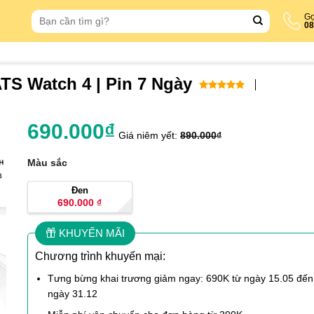
Search
Gọ
08
for:
S Watch 4 | Pin 7 Ngày
5
out of 5
690.000
₫
Giá niêm yết:
890.000
₫
Màu sắc
Đen
690.000
₫
KHUYẾN MÃI
Chương trình khuyến mại:
Tưng bừng khai trương giảm ngay: 690K từ ngày 15.05 đến
ngày 31.12