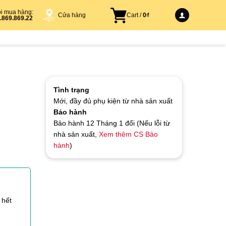
i mua hàng:
Cửa hàng
Cart /
0
₫
.869.869.22
Tình trạng
Mới, đầy đủ phụ kiện từ nhà sản xuất
Bảo hành
Bảo hành 12 Tháng 1 đổi (Nếu lỗi từ
nhà sản xuất,
Xem thêm CS Bảo
hành
)
 hết