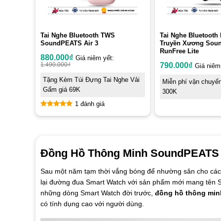
Tai Nghe Bluetooth TWS
Tai Nghe Bluetooth 
SoundPEATS Air 3
Truyền Xương Sou
RunFree Lite
880.000
₫
Giá niêm yết:
1.490.000
₫
790.000
₫
Giá niêm
Tặng Kèm Túi Đựng Tai Nghe Vải
Miễn phí vận chuyể
Gấm giá 69K
300K
1 đánh giá
5
out of 5
Đồng Hồ Thông Minh SoundPEATS Wa
Sau một năm tạm thời vắng bóng để nhường sân cho các
lại đường đua Smart Watch với sản phẩm mới mang tên 
những dòng Smart Watch đời trước,
đồng hồ thông mi
có tính dụng cao với người dùng.