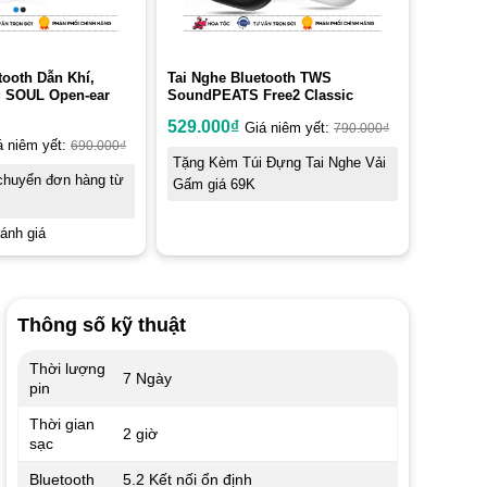
tooth Dẫn Khí,
Tai Nghe Bluetooth TWS
 SOUL Open-ear
SoundPEATS Free2 Classic
529.000
₫
Giá niêm yết:
790.000
₫
á niêm yết:
690.000
₫
Tặng Kèm Túi Đựng Tai Nghe Vải
chuyển đơn hàng từ
Gấm giá 69K
ánh giá
Thông số kỹ thuật
Thời lượng
7 Ngày
pin
Thời gian
2 giờ
sạc
Bluetooth
5.2 Kết nối ổn định