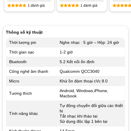
1 đánh giá
1 đánh giá
5
out of 5
5
out of 5
5
out of
Thông số kỹ thuật
Thời lượng pin
Nghe nhạc : 5 giờ – Hộp: 24 giờ
Thời gian sạc
1-2 giờ
Bluetooth
5.2 Kết nối ổn định
Công nghệ âm thanh
Qualcomm QCC3040
Micro
Khử ồn đàm thoại cVc 8.0
Android, Windows,iPhone,
Tương thích
Macbook
Tự động chuyển đổi giữa các thiết
bị
Tính năng khác
Tắt nhạc khi tháo tai
Sử dụng độc lập 1 bên tai