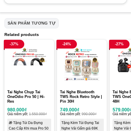
SẢN PHẨM TƯƠNG TỰ
Related products
-37%
-24%
-27%
Tai Nghe Chụp Tai
Tai Nghe Bluetooth
Tai Nghe 
OneOdio Pro 50 | Hi-
TWS Rock Retro Style |
TWS OneOd
Res
Pin 30H
48H
980.000
₫
749.000
₫
579.000
Giá niêm yết:
1.550.000
₫
Giá niêm yết:
990.000
₫
Giá niêm yế
🎁 Tặng Túi Da Đựng
Tặng Kèm Túi Đựng Tai
Tặng Kèm 
Cao Cấp Khi mua Pro 50
Nghe Vải Gấm giá 69K
Nghe Vải 