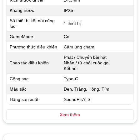
Kích thước driver
14.5mm
Kháng nước
IPX5
Số thiết bị kết nối cùng
1 thiết bị
lúc
GameMode
Có
Phương thức điều khiển
Cảm ứng chạm
Phát / Chuyển bài hát
Thao tác điều khiển
Nhận / từ chối cuộc gọi
Kết nối
Cổng sạc
Type-C
Màu sắc
Đen, Trắng, Hồng, Tím
Hãng sản xuất
SoundPEATS
Xem thêm