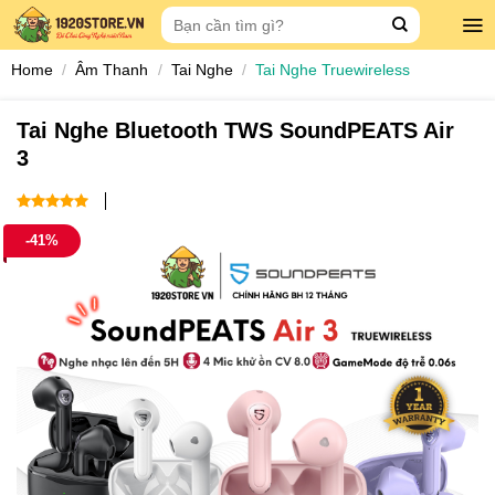
Skip
Search
to
for:
content
Home
/
Âm Thanh
/
Tai Nghe
/
Tai Nghe Truewireless
Tai Nghe Bluetooth TWS SoundPEATS Air
3
5
out of 5
-41%